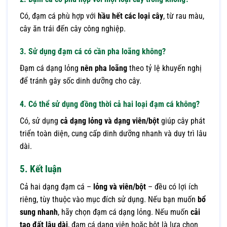
Có, đạm cá phù hợp với
hầu hết các loại cây
, từ rau màu,
cây ăn trái đến cây công nghiệp.
3. Sử dụng đạm cá có cần pha loãng không?
Đạm cá dạng lỏng
nên pha loãng
theo tỷ lệ khuyến nghị
để tránh gây sốc dinh dưỡng cho cây.
4. Có thể sử dụng đồng thời cả hai loại đạm cá không?
Có, sử dụng
cả dạng lỏng và dạng viên/bột
giúp cây phát
triển toàn diện, cung cấp dinh dưỡng nhanh và duy trì lâu
dài.
5. Kết luận
Cả hai dạng đạm cá –
lỏng và viên/bột
– đều có lợi ích
riêng, tùy thuộc vào mục đích sử dụng. Nếu bạn muốn
bổ
sung nhanh
, hãy chọn đạm cá dạng lỏng. Nếu muốn
cải
tạo đất lâu dài
, đạm cá dạng viên hoặc bột là lựa chọn