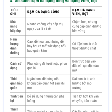
3. So sánh đạm cá dạng lỏng và dạng viên, bột
TIÊU
ĐẠM CÁ DẠNG
ĐẠM CÁ DẠNG LỎNG
CHÍ
VIÊN, BỘT
Khả
Chậm hơn, nhưng
Nhanh chóng, cây hấp thụ
năng
cung cấp dinh dưỡng
ngay qua lá và rễ
hấp thụ
bền vững
Hàm
Cao, dễ hòa tan, nhưng dễ
lượng
Cô đặc hơn, ít thất
bay hơi và mất tác dụng nếu
dinh
thoát dưỡng chất
bảo quản kém
dưỡng
Bón trực tiếp vào
Cách sử
Pha loãng để tưới hoặc phun
đất, cải tạo độ màu
dụng
qua lá
mỡ
Thời
Ngắn hơn, dễ hỏng nếu
Dài hơn, ít bị ảnh
gian bảo
không bảo quản tốt sau khi
hưởng bởi môi
quản
mở
trường
Tính tiện
Dễ sử dụng nhưng cần pha
Tiện lợi hơn khi vận
lợi
loãng
chuyển, bảo quản
Thích
Tất cả loại cây: rau, cây ăn
Cây lâu năm, cải tạo