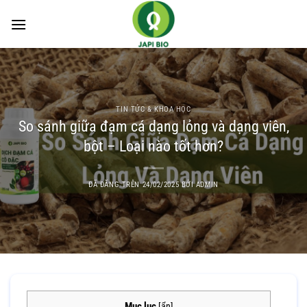
Chuyển
đến
nội
dung
TIN TỨC & KHOA HỌC
So sánh giữa đạm cá dạng lỏng và dạng viên,
bột – Loại nào tốt hơn?
ĐÃ ĐĂNG TRÊN
24/02/2025
BỞI
ADMIN
Mục lục
[
ẩn
]