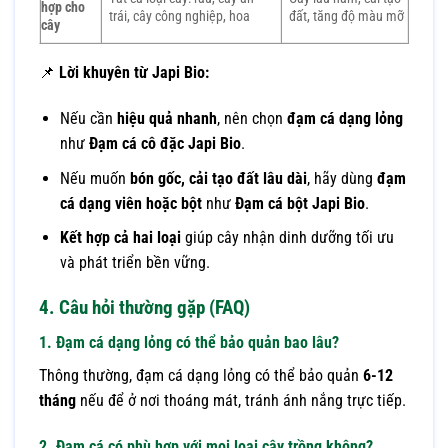
hợp cho
trái, cây công nghiệp, hoa
đất, tăng độ màu mỡ
cây
📌
Lời khuyên từ Japi Bio:
Nếu cần
hiệu quả nhanh
, nên chọn
đạm cá dạng lỏng
như
Đạm cá cô đặc Japi Bio
.
Nếu muốn
bón gốc, cải tạo đất lâu dài
, hãy dùng
đạm
cá dạng viên hoặc bột
như
Đạm cá bột Japi Bio
.
Kết hợp cả hai loại
giúp cây nhận dinh dưỡng tối ưu
và phát triển bền vững.
4. Câu hỏi thường gặp (FAQ)
1. Đạm cá dạng lỏng có thể bảo quản bao lâu?
Thông thường, đạm cá dạng lỏng có thể bảo quản
6-12
tháng
nếu để ở nơi thoáng mát, tránh ánh nắng trực tiếp.
2. Đạm cá có phù hợp với mọi loại cây trồng không?