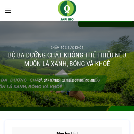
Chuyển
đến
nội
dung
CHĂM SÓC SỨC KHỎE
BỘ BA DƯỠNG CHẤT KHÔNG THỂ THIẾU NẾU
MUỐN LÁ XANH, BÓNG VÀ KHOẺ
ĐÃ ĐĂNG TRÊN
21/12/2024
BỞI
ADMIN
Mục lục
[
ẩn
]