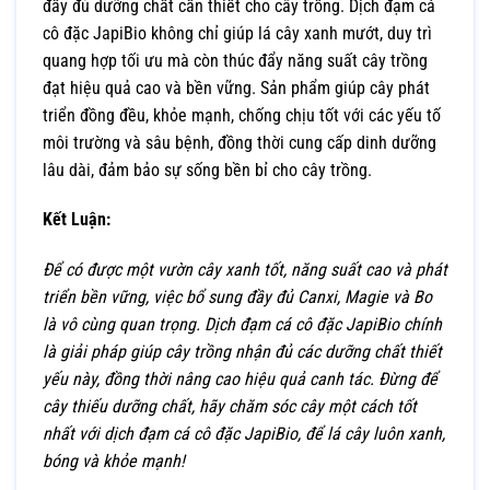
đầy đủ dưỡng chất cần thiết cho cây trồng. Dịch đạm cá
cô đặc JapiBio không chỉ giúp lá cây xanh mướt, duy trì
quang hợp tối ưu mà còn thúc đẩy năng suất cây trồng
đạt hiệu quả cao và bền vững. Sản phẩm giúp cây phát
triển đồng đều, khỏe mạnh, chống chịu tốt với các yếu tố
môi trường và sâu bệnh, đồng thời cung cấp dinh dưỡng
lâu dài, đảm bảo sự sống bền bỉ cho cây trồng.
Kết Luận:
Để có được một vườn cây xanh tốt, năng suất cao và phát
triển bền vững, việc bổ sung đầy đủ Canxi, Magie và Bo
là vô cùng quan trọng. Dịch đạm cá cô đặc JapiBio chính
là giải pháp giúp cây trồng nhận đủ các dưỡng chất thiết
yếu này, đồng thời nâng cao hiệu quả canh tác. Đừng để
cây thiếu dưỡng chất, hãy chăm sóc cây một cách tốt
nhất với dịch đạm cá cô đặc JapiBio, để lá cây luôn xanh,
bóng và khỏe mạnh!