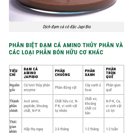
Dịch đạm cá cô đặc Japi Bio
PHÂN BIỆT ĐẠM CÁ AMINO THỦY PHÂN VÀ
CÁC LOẠI PHÂN BÓN HỮU CƠ KHÁC
ĐẠM CÁ
PHÂN
TIÊU
PHÂN
PHÂN
AMINO
TRÙN
CHÍ
CHUỒNG
XANH
JAPIBIO
QUẾ
Nguồn
Cá tươi thủy phân
Cây xanh ủ
Phân giun
Phân động vật
gốc
enzyme
hoai
quế
Chất xơ,
Thành
Axit amin,
Chất hữu cơ, N-
N-P-K, Ca,
khoáng
phần
peptide, khoáng
P-K, vi sinh vật
vi sinh vật
chất cơ
chính
chất, N-P-K
tự nhiên
có lợi
bản
Thời
gian
Hấp thụ ngay
2-3 tháng
1-2 tháng
1-2 tuần
phân