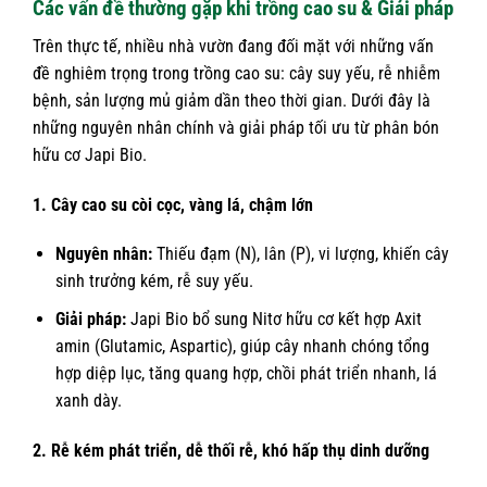
Các vấn đề thường gặp khi trồng cao su & Giải pháp
Trên thực tế, nhiều nhà vườn đang đối mặt với những vấn
đề nghiêm trọng trong trồng cao su: cây suy yếu, rễ nhiễm
bệnh, sản lượng mủ giảm dần theo thời gian. Dưới đây là
những nguyên nhân chính và giải pháp tối ưu từ phân bón
hữu cơ Japi Bio.
1. Cây cao su còi cọc, vàng lá, chậm lớn
Nguyên nhân:
Thiếu đạm (N), lân (P), vi lượng, khiến cây
sinh trưởng kém, rễ suy yếu.
Giải pháp:
Japi Bio bổ sung Nitơ hữu cơ kết hợp Axit
amin (Glutamic, Aspartic), giúp cây nhanh chóng tổng
hợp diệp lục, tăng quang hợp, chồi phát triển nhanh, lá
xanh dày.
2. Rễ kém phát triển, dễ thối rễ, khó hấp thụ dinh dưỡng