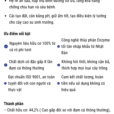
Hệ rễ ăn sâu, hấp thụ dinh dưỡng tối ưu, tăng khả năng
chống chịu hạn và sâu bệnh.
Cải tạo đất, cân bằng pH, giữ ẩm tốt, tạo điều kiện lý tưởng
cho cây cao su sinh trưởng.
Ưu điểm nổi bật
Công nghệ thủy phân Enzyme
Nguyên liệu hữu cơ 100% từ
tối tân nhập khẩu từ Nhật
cá rô phi tươi
Bản
Chất dịch cô đặc gấp 8 lần
Không hôi thối, không cặn bã,
đạm cá thông thường
thích hợp mọi loại cây trồng
Đạt chuẩn ISO 9001, an toàn
Cam kết chất lượng, hoàn
tuyệt đối với con người và
tiền nếu sử dụng không có
thực vật
hiệu quả
Thành phần
– Chất hữu cơ: 44,2% ( Cao gấp đôi so với đạm cá thông thường),