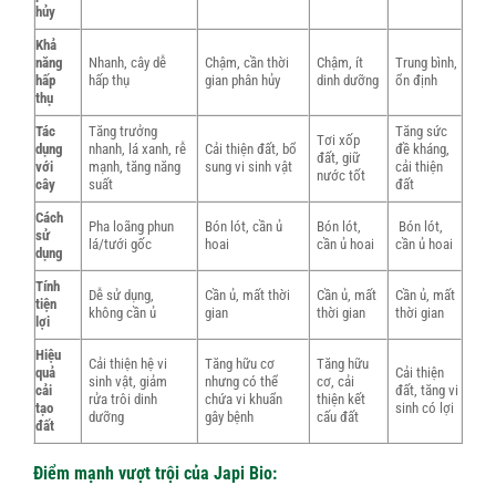
hủy
Khả
năng
Nhanh, cây dễ
Chậm, cần thời
Chậm, ít
Trung bình,
hấp
hấp thụ
gian phân hủy
dinh dưỡng
ổn định
thụ
Tác
Tăng trưởng
Tăng sức
Tơi xốp
dụng
nhanh, lá xanh, rễ
Cải thiện đất, bổ
đề kháng,
đất, giữ
với
mạnh, tăng năng
sung vi sinh vật
cải thiện
nước tốt
cây
suất
đất
Cách
Pha loãng phun
Bón lót, cần ủ
Bón lót,
Bón lót,
sử
lá/tưới gốc
hoai
cần ủ hoai
cần ủ hoai
dụng
Tính
Dễ sử dụng,
Cần ủ, mất thời
Cần ủ, mất
Cần ủ, mất
tiện
không cần ủ
gian
thời gian
thời gian
lợi
Hiệu
Cải thiện hệ vi
Tăng hữu cơ
Tăng hữu
quả
Cải thiện
sinh vật, giảm
nhưng có thể
cơ, cải
cải
đất, tăng vi
rửa trôi dinh
chứa vi khuẩn
thiện kết
tạo
sinh có lợi
dưỡng
gây bệnh
cấu đất
đất
Điểm mạnh vượt trội của Japi Bio: