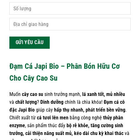
Đạm Cá Japi Bio – Phân Bón Hữu Cơ
C
ho
Cây Cao Su
Muốn
cây cao su
sinh trưởng mạnh,
lá xanh tốt, mủ nhiều
và
chất lượng
?
Dinh dưỡng
chính là chìa khóa!
Đạm cá cô
đặc Japi Bio
giúp cây
hấp thụ nhanh, phát triển bền vững
.
Chiết xuất từ
cá tươi lên men
bằng công nghệ
thủy phân
enzyme
, sản phẩm thúc đẩy
bộ rễ khỏe, tăng cường sinh
trưởng, cải thiện năng suất mủ, kéo dài chu kỳ khai thác
và