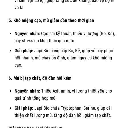
vi sinh vật có lợi, giúp tăng sức đề kháng, bảo vệ bộ rễ
và lá.
5. Khô miệng cạo, mủ giảm dần theo thời gian
Nguyên nhân:
Cạo sai kỹ thuật, thiếu vi lượng (Bo, Kẽ),
cây stress do khai thác quá mức.
Giải pháp:
Japi Bio cung cấp Bo, Kẽ, giúp vỏ cây phục
hồi nhanh, mủ chảy ổn định, giảm nguy cơ khô miệng
cạo.
6. Mủ bị tạp chất, độ đàn hồi kém
Nguyên nhân:
Thiếu Axit amin, vi lượng thiết yếu cho
quá trình tổng hợp mủ.
Giải pháp:
Japi Bio chứa Tryptophan, Serine, giúp cải
thiện chất lượng mủ, tăng độ đàn hồi, giảm tạp chất.