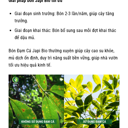
Giải pháp bón Japi Bio tối ưu
Giai đoạn sinh trưởng: Bón 2-3 lần/năm, giúp cây tăng
trưởng.
Giai đoạn khai thác: Bón bổ sung sau mỗi đợt khai thác
để dậu mủ.
Bón Đạm Cá Japi Bio thường xuyên giúp cây cao su khỏe,
mủ dịch ổn định, duy trì năng suất bền vững, giúp nhà vườn
tối ưu hiệu quả kinh tế.